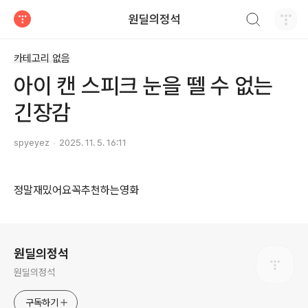
검색하기
원딜의정석
티스토리
카테고리 없음
아이 캔 스피크 눈을 뗄 수 없는
긴장감
spyeyez
2025. 11. 5. 16:11
정말재밌어요꼭추천하는영화
로그 정보
원딜의정석
원딜의정석
구독하기